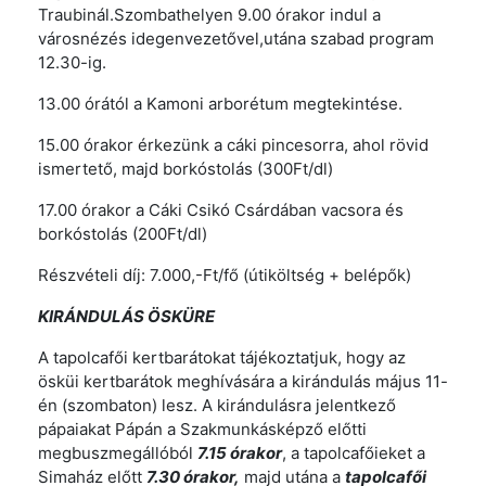
Traubinál.Szombathelyen 9.00 órakor indul a
városnézés idegenvezetővel,utána szabad program
12.30-ig.
13.00 órától a Kamoni arborétum megtekintése.
15.00 órakor érkezünk a cáki pincesorra, ahol rövid
ismertető, majd borkóstolás (300Ft/dl)
17.00 órakor a Cáki Csikó Csárdában vacsora és
borkóstolás (200Ft/dl)
Részvételi díj: 7.000,-Ft/fő (útiköltség + belépők)
KIRÁNDULÁS ÖSKÜRE
A tapolcafői kertbarátokat tájékoztatjuk, hogy az
ösküi kertbarátok meghívására a kirándulás május 11-
én (szombaton) lesz. A kirándulásra jelentkező
pápaiakat Pápán a Szakmunkásképző előtti
megbuszmegállóból
7.15 órakor
, a tapolcafőieket a
Simaház előtt
7.30 órakor,
majd utána a
tapolcafői