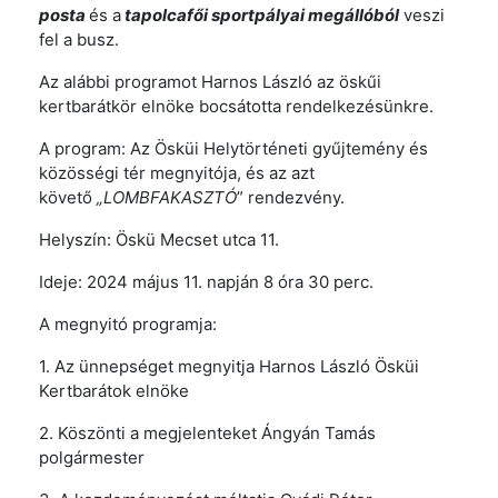
posta
és a
tapolcafői sportpályai megállóból
veszi
fel a busz.
Az alábbi programot Harnos László az öskűi
kertbarátkör elnöke bocsátotta rendelkezésünkre.
A program: Az Ösküi Helytörténeti gyűjtemény és
közösségi tér megnyitója, és az azt
követő
„LOMBFAKASZTÓ
” rendezvény.
Helyszín: Öskü Mecset utca 11.
Ideje: 2024 május 11. napján 8 óra 30 perc.
A megnyitó programja:
1. Az ünnepséget megnyitja Harnos László Ösküi
Kertbarátok elnöke
2. Köszönti a megjelenteket Ángyán Tamás
polgármester