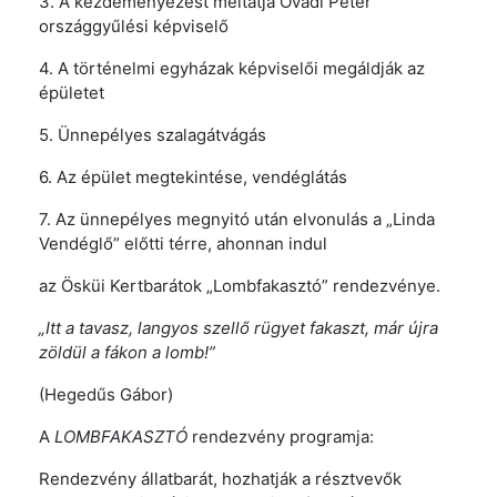
3. A kezdeményezést méltatja Ovádi Péter
országgyűlési képviselő
4. A történelmi egyházak képviselői megáldják az
épületet
5. Ünnepélyes szalagátvágás
6. Az épület megtekintése, vendéglátás
7. Az ünnepélyes megnyitó után elvonulás a „Linda
Vendéglő” előtti térre, ahonnan indul
az Ösküi Kertbarátok „Lombfakasztó” rendezvénye.
„Itt a tavasz, langyos szellő rügyet fakaszt, már újra
zöldül a fákon a lomb!”
(Hegedűs Gábor)
A
LOMBFAKASZTÓ
rendezvény programja:
Rendezvény állatbarát, hozhatják a résztvevők