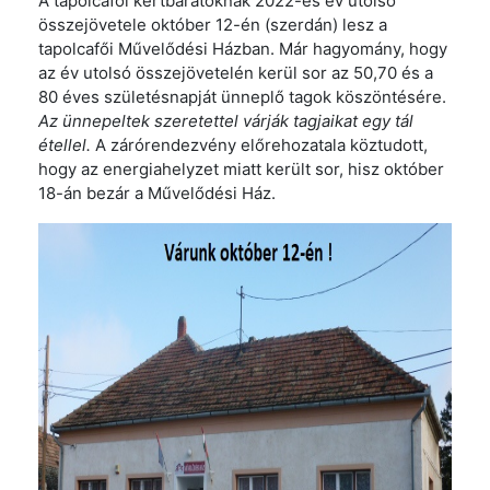
A tapolcafői kertbarátoknak 2022-es év utolsó
összejövetele október 12-én (szerdán) lesz a
tapolcafői Művelődési Házban. Már hagyomány, hogy
az év utolsó összejövetelén kerül sor az 50,70 és a
80 éves születésnapját ünneplő tagok köszöntésére.
Az ünnepeltek szeretettel várják tagjaikat egy tál
étellel.
A zárórendezvény előrehozatala köztudott,
hogy az energiahelyzet miatt került sor, hisz október
18-án bezár a Művelődési Ház.