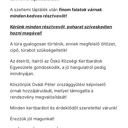
A szellemi táplálék után
finom falatok várnak
minden kedves résztvevőt!
Kérünk minden résztvevőt, poharat szíveskedjen
hozni magával!
A túra gyalogosan történik, ennek megfelelő öltözet,
cipő, túrabot szükségeltetik!
Az ételről, italról az Öskü Községi Kertbarátok
Egyesülete gondoskodik, a jó hangulatról pedig
mindnyájan.
Köszönjük Ovádi Péter országgyűlési képviselő
úrnak hozzájárulását, mellyel támogatta a
rendezvény megvalósítását!
Minden kertbarátot és érdeklődőt szeretettel várunk!
Érezzük jól magunkat!