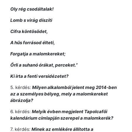
Oly rég csodáltalak!
Lomb s virág díszíti
Cifra köntösödet,
A hűs forrásod élteti,
Forgatja a malomkereket;
Őrli a suhanó órákat, perceket.”
Ki írta a fenti versidézetet?
5. kérdés:
Milyen alkalomból jelent meg 2014-ben
az a személyes bélyeg, mely a malomkereket
ábrázolja?
6. kérdés:
Melyik évben megjelent Tapolcafői
kalendárium címlapján szerepel a malomkerék?
7. kérdés:
Minek az emlékére állította a