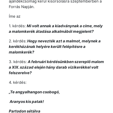
ajándékcsomag kerül kisorsolásra szeptemberben a
Forrás Napján.
Íme az
1. kérdés:
Mi volt annak a kiadványnak a címe, mely
a malomkerék átadása alkalmából megjelent?
2. kérdés:
Hogy nevezték azt a malmot, melynek a
kerékházának helyére került felépítésre a
malomkerék?
3. kérdés:
A februári kérdésünkben szereplő malom
a XIX. század elején hány darab vízikerékkel volt
felszerelve?
4. kérdés:
„Te angyalhangon csobogó,
Aranyos kis patak!
Partodon sétálva