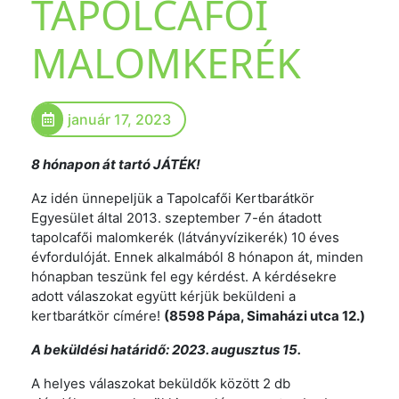
TAPOLCAFŐI
MALOMKERÉK
január 17, 2023
8 hónapon át tartó JÁTÉK!
Az idén ünnepeljük a Tapolcafői Kertbarátkör
Egyesület által 2013. szeptember 7-én átadott
tapolcafői malomkerék (látványvízikerék) 10 éves
évfordulóját. Ennek alkalmából 8 hónapon át, minden
hónapban teszünk fel egy kérdést. A kérdésekre
adott válaszokat együtt kérjük beküldeni a
kertbarátkör címére!
(8598 Pápa, Simaházi utca 12.)
A beküldési határidő: 2023. augusztus 15.
A helyes válaszokat beküldők között 2 db