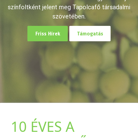
színfoltként jelent meg Tapolcafő társadalmi
szövetében.
Friss Hírek
Támogatás
10 ÉVES A