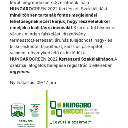
kerül megrendezésre.Szeretnénk, ha a
HUNGARO
GREEN 2022 Kertészeti Szakkiállítást
minél többen tartanák fontos megjelenési
lehetőségnek,ezért kérjük, hogy részvételükkel
emeljék a kiállítás színvonalát.
Szeretettel hívunk és
várunk minden faiskolást, dísznövény
termesztőt,kertészeti áruház tulajdonost, nagy- és
kiskereskedőt, tájépítészt, kert- és parképítőt,
valamint növénykedvelő érdeklődőt a
HUNGARO
GREEN 2022
Kertészeti Szakkiállításon
.A
szakmai látogatók belépése regisztráció ellenében
ingyenes.
Nyitvatartás: 09-17 óra