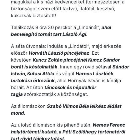
magukkal a kis házi kedvenceiket (természetesen a
biztonságot szem előtt tartva), itatótál, kesztyű,
kukazsák biztosított!
Találkozás 9 óra 30 perckor a „Lindánál”,
ahol
bemelegítő tornát tart László Ági.
A séta útvonala: Indulás a „Lindától”, majd érkezés
először
Horváth László pincéjéhez
. Ezt
követően
Kuncz Zoltán pincéjénél Kuncz Sándor
borát is kóstolhatják
. Innen egy rövid sétával
Sándor
István, Kutasi Attila
és végül
Harnos Lászlóék
birtokára érkezünk
, ahol Hornyák István is kínálja
borait. Az úton
táncosok és népdalkör
tagja
szórakoztatják a közönséget.
Az állomásokon
Szabó Vilmos Béla lelkész áldást
mond.
Az utolsó állomáson kis pihenő után,
Nemes Ferenc
helytörténeti kutató, a Péti Szőlőhegy történetéről
tart rövid tájékoztatást.