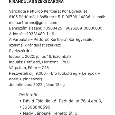
KIRÁNDULÁS SZEKSZÁRDRA
Várpalota Pétfürdő Kertbarát Kör Egyesület
8105 Pétfürdő, Hősök tere 5.  06706114836; e-mail:
molnar1ferenc@gmail.com
Bankszámla szám: 73900425-19025269-00000000
Adószám:19381480-1-19
A Várpalota – Pétfürdő Kertbarát Kör Egyesület
szakmai kirándulást szervez:
Szekszárdra
Időpont: 2022. július 16. (szombat)
Indulás: Pétfürdő, Horizont – 7:00
Várpalota, Főtér – 7:15
Részvételi díj: 9.000,-Ft/fő (útiköltség + belépők +
ebéd + pinceszer)
Jelentkezés: 2022. július 13-ig
Pétfürdőn:
• Dávid Földi Ildikó, Berhidai út 76. 4.em 3,
+36303848590
• Nagy Jánosné, Temető út. 3.,