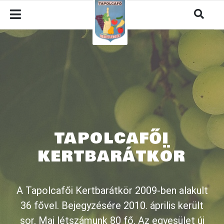
TAPOLCAFŐI
KERTBARÁTKÖR
A Tapolcafői Kertbarátkör 2009-ben alakult
36 fővel. Bejegyzésére 2010. április került
sor. Mai létszámunk 80 fő. Az egyesület új