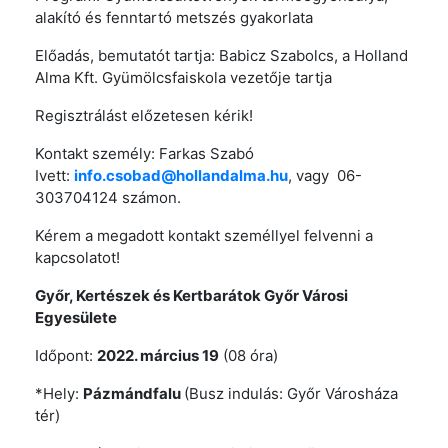
alakító és fenntartó metszés gyakorlata
Előadás, bemutatót tartja: Babicz Szabolcs, a Holland
Alma Kft. Gyümölcsfaiskola vezetője tartja
Regisztrálást előzetesen kérik!
Kontakt személy: Farkas Szabó
Ivett:
info.csobad@hollandalma.hu
, vagy 06-
303704124 számon.
Kérem a megadott kontakt személlyel felvenni a
kapcsolatot!
Győr, Kertészek és Kertbarátok Győr Városi
Egyesülete
Időpont:
2022. március 19
(08 óra)
*Hely:
Pázmándfalu
(Busz indulás: Győr Városháza
tér)