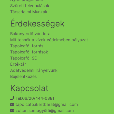
Szüreti felvonulások
Társadalmi Munkák
Érdekességek
Bakonyerdő vándorai
Mit tennék a vízek védelmében pályázat
Tapolcafői forrás
Tapolcafői források
Tapolcafői SE
Értéktár
Adatvédelmi Irányelvünk
Bejelentkezés
Kapcsolat
Tel:06/20/444-0381
tapolcafo.ikertbarat@gmail.com
zoltan.somogyi55@gmail.com