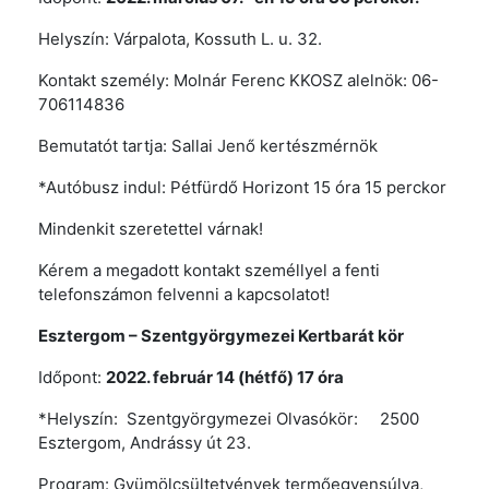
Helyszín: Várpalota, Kossuth L. u. 32.
Kontakt személy: Molnár Ferenc KKOSZ alelnök: 06-
706114836
Bemutatót tartja: Sallai Jenő kertészmérnök
*Autóbusz indul: Pétfürdő Horizont 15 óra 15 perckor
Mindenkit szeretettel várnak!
Kérem a megadott kontakt személlyel a fenti
telefonszámon felvenni a kapcsolatot!
Esztergom –
Szentgyörgymezei Kertbarát kör
Időpont:
2022. február 14 (hétfő) 17 óra
*Helyszín: Szentgyörgymezei Olvasókör: 2500
Esztergom, Andrássy út 23.
Program: Gyümölcsültetvények termőegyensúlya,