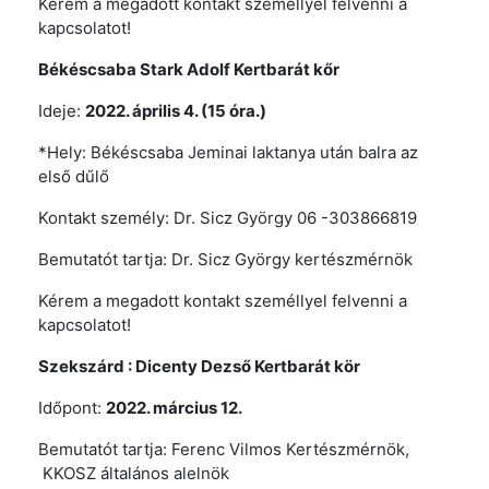
Kérem a megadott kontakt személlyel felvenni a
kapcsolatot!
Békéscsaba
Stark Adolf Kertbarát kőr
Ideje:
2022. április 4. (15 óra.)
*Hely: Békéscsaba Jeminai laktanya után balra az
első dűlő
Kontakt személy: Dr. Sicz György 06 -303866819
Bemutatót tartja: Dr. Sicz György kertészmérnök
Kérem a megadott kontakt személlyel felvenni a
kapcsolatot!
Szekszárd
: Dicenty Dezső Kertbarát kör
Időpont:
2022. március 12.
Bemutatót tartja: Ferenc Vilmos Kertészmérnök,
KKOSZ általános alelnök