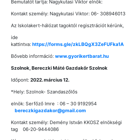
Bemutatót tartja: Nagykutasi Viktor elnök:
Kontakt személy: Nagykutasi Viktor: 06- 308946013
Az Iskolakert-hálózat tagoktól regisztrációt kérünk,
ide
kattintva:
https://forms.gle/zkLBQgX3ZeFUFka1A
Bővebb információ:
www.gyorikertbarat.hu
Szolnok,
Bereczki Máté Gazdakőr Szolnok
Időpont:
2022. március 12.
*Hely: Szolnok- Szandaszőlős
elnök: Serfőző Imre : 06 – 30 9192954
bereczkigazdakor@gmail.com
Kontakt személy: Demény István KKOSZ elnökségi
tag 06-20-9444086