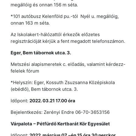
megállóig és onnan 156 m séta.
*101 autóbusz Kelenföld pu.-tól Nyél u. megállóig,
onnan 163 m séta.
Az Iskolakert-hálózattól érkezők előzetes
regisztrációját kérjük a fent megadott telefonszámon.
Eger
, Bem tábornok utca. 3.
Metszési alapismeretek c. előadás, valamint kérdezz-
felelek fórum
*Helyszín: Eger, Kossuth Zsuzsanna Középiskola
(ebédlő), Bem tábornok utca. 3.
Időpont:
2022. 03.21 17.00 óra
Bejelentkezés: Zerényi Endre 06-70-3653156
Várpalota
– Pétfürdő Kertbarát Kör Egyesület
Időpont:
2022. március 07. –én 15 óra 30 perckor.