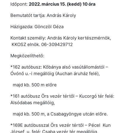
Időpont:
2022. március 15. (kedd) 10 óra
Bemutatót tartja: András Károly
Házigazda: Gönczöl Géza
Kontakt személy: András Károly kertészmérnök,
KKOSZ elnök. 06-309429712
Megközelíthető:
*162 autóbusz: Kőbánya alsó vasútállomástól –
Óvónő u.-i megállóig (Auchan áruház felé),
majd kb. 500 m előre
*161 autóbusz Örs vezér tértől – Kucorgó tér felé:
Alsódabas megállóig,
majd kb. 500 m, a Csabagyöngye utcán előre.
*169E autóbusszal Örs vezér tértől – Pécel Kun
József u. felé: Csaba vezér tér megállóig,