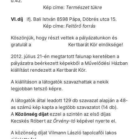
u.42.
Kép címe:
Természet tükre
VI. díj
ifj. Bali István 8598 Pápa, Döbrés utca 15.
Kép címe:
Feltörő forrás
Köszönjük, hogy részt vettek a pályázatunkon és
gratulál a Kertbarát Kör elnöksége!
2012. július 21-én megtartott falunap keretében a
pályázatra beérkezett képekből a Művelődési Házban
kiállítást rendezett a Kertbarát Kör.
A kiállításon a látogatók szavazhattak a nekik
legjobban tetsző képre.
A látogatók által leadott 129 db szavazat alapján a 48-
as számú kép kapta a legtöbb szavazatot (14 db).
A
Közönség díjat
ezzel a szintén az első díjas
Kecskés Róbert az
Örvény-tó
képével nyerte el.
A közönség díjat Vilmann László tapolcafői lakos