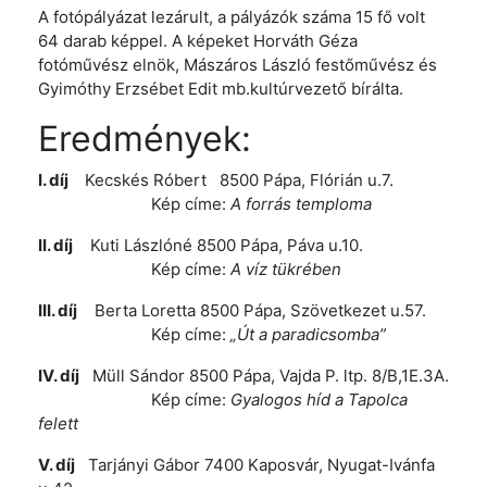
A fotópályázat lezárult, a pályázók száma 15 fő volt
64 darab képpel. A képeket Horváth Géza
fotóművész elnök, Mászáros László festőművész és
Gyimóthy Erzsébet Edit mb.kultúrvezető bírálta.
Eredmények:
I. díj
Kecskés Róbert 8500 Pápa, Flórián u.7.
Kép címe:
A forrás temploma
II. díj
Kuti Lászlóné 8500 Pápa, Páva u.10.
Kép címe:
A víz tükrében
III. díj
Berta Loretta 8500 Pápa, Szövetkezet u.57.
Kép címe:
„Út a paradicsomba”
IV. díj
Müll Sándor 8500 Pápa, Vajda P. ltp. 8/B,1E.3A.
Kép címe:
Gyalogos híd a Tapolca
felett
V. díj
Tarjányi Gábor 7400 Kaposvár, Nyugat-Ivánfa