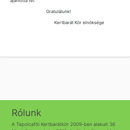
ajánlotta fel.
Gratulálunk!
Kertbarát Kör elnöksége
Rólunk
A Tapolcafői Kertbarátkör 2009-ben alakult 36