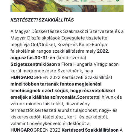
KERTÉSZETI SZAKKIÁLLÍTÁS
A Magyar Díszkertészek Szakmaközi Szervezete és a
Magyar Díszfaiskolások Egyesülete tisztelettel
meghívja Önt/Önöket, Közép-és Kelet-Európa
faiskoláinak rangos szakkiállítására,mely
2022.
augusztus 30-31-én
(kedd-szerda)
Szigetszentmiklóson
a Flora Hungaria Virágpiacon
kerül megrendezésre.Szeretnénk, ha a
HUNGARO
GREEN 2022 Kertészeti Szakkiállítást
minél többen tartanák fontos megjelenési
lehetőségnek,ezért kérjük, hogy részvételükkel
emeljék a kiállítás színvonalát.
Szeretettel hívunk és
várunk minden faiskolást, dísznövény
termesztőt,kertészeti áruház tulajdonost, nagy- és
kiskereskedőt, tájépítészt, kert- és parképítőt,
valamint növénykedvelő érdeklődőt a
HUNGARO
GREEN 2022
Kertészeti Szakkiállításon
.A