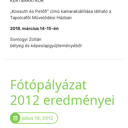
KERTBARÁTKÖR
„Kossuth és Petőfi” című kamarakiállítása látható a
Tapolcafői Művelődési Házban
2018. március 14-15-én
Somogyi Zoltán
bélyeg és képeslapgyűjteményéből
Fótópályázat
2012 eredményei
július 18, 2012