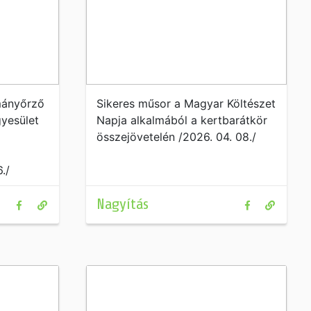
mányőrző
Sikeres műsor a Magyar Költészet
gyesület
Napja alkalmából a kertbarátkör
a
összejövetelén /2026. 04. 08./
./
Nagyítás