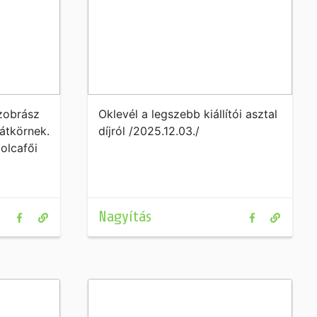
zobrász
Oklevél a legszebb kiállítói asztal
átkörnek.
díjról /2025.12.03./
polcafői
Nagyítás