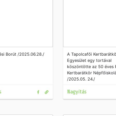
ési Borút /2025.06.28./
A Tapolcafői Kertbarátkö
Egyesület egy tortával
köszöntötte az 50 éves 
Kertbarátkör Népfőiskolá
/2025.05. 24./
s
Nagyítás