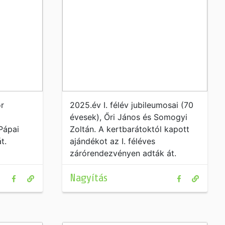
r
2025.év I. félév jubileumosai (70
évesek), Őri János és Somogyi
Pápai
Zoltán. A kertbarátoktól kapott
t.
ajándékot az I. féléves
zárórendezvényen adták át.
/2025.05.30./
Nagyítás