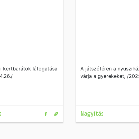
i kertbarátok látogatása
A játszótéren a nyusziház
4.26./
várja a gyerekeket, /2025
s
Nagyítás