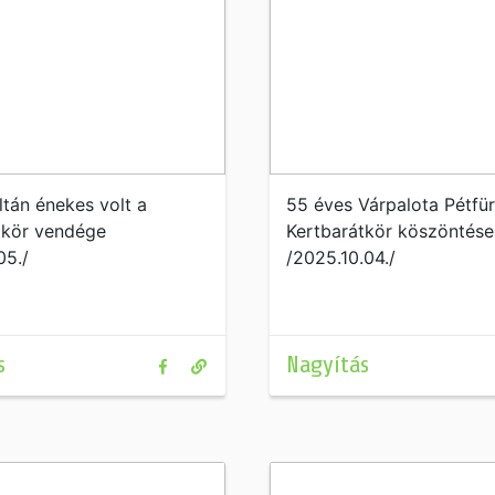
ltán énekes volt a
55 éves Várpalota Pétfü
tkör vendége
Kertbarátkör köszöntése
05./
/2025.10.04./
s
Nagyítás