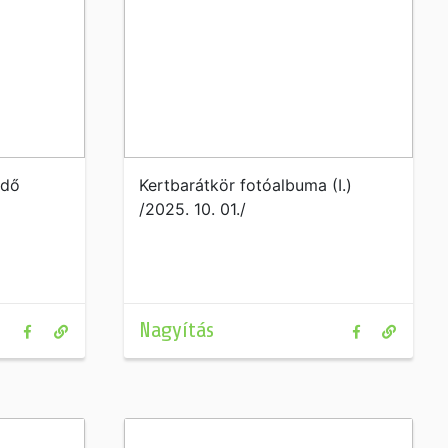
rdő
Kertbarátkör fotóalbuma (I.)
/2025. 10. 01./
Nagyítás