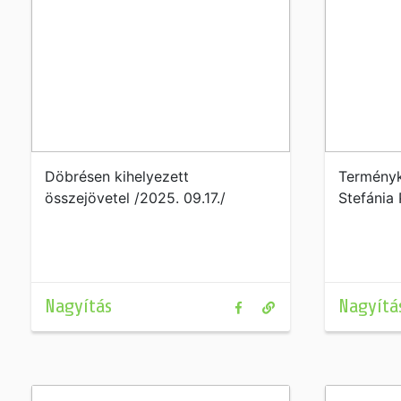
Döbrésen kihelyezett
Terményk
összejövetel /2025. 09.17./
Stefánia 
Nagyítás
Nagyítá