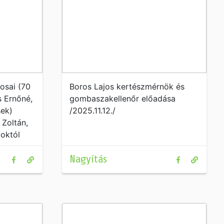
mosai (70
Boros Lajos kertészmérnök és
s Ernőné,
gombaszakellenőr előadása
sek)
/2025.11.12./
 Zoltán,
toktól
éléves
Nagyítás
át.