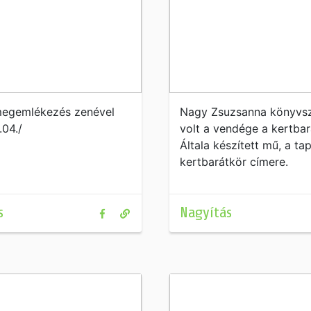
egemlékezés zenével
Nagy Zsuzsanna könyvs
.04./
volt a vendége a kertbar
Általa készített mű, a ta
kertbarátkör címere.
s
Nagyítás