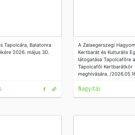
s Tapolcára, Balatonra
A Zalaegerszegi Hagyo
ékére 2026. május 30.
Kertbarát és Kulturális E
látogatása Tapolcafőre 
Tapolcafői Kertbarátkör
meghívására. /2026.05.16
s
Nagyítás