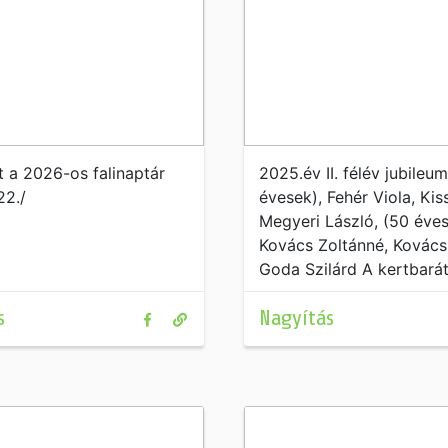
t a 2026-os falinaptár
2025.év II. félév jubileu
22./
évesek), Fehér Viola, Kis
Megyeri László, (50 éve
Kovács Zoltánné, Kovács
Goda Szilárd A kertbará
kapott ajándékot az II. f
s
Nagyítás
zárórendezvényen adták 
/2025. 11. 21./