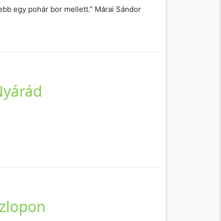
sebb egy pohár bor mellett.” Márai Sándor
Nyárád
szlopon