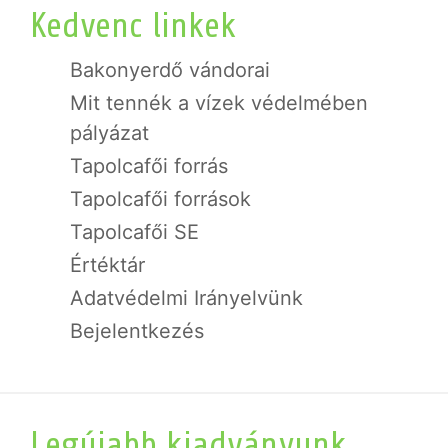
Kedvenc linkek
Bakonyerdő vándorai
Mit tennék a vízek védelmében
pályázat
Tapolcafői forrás
Tapolcafői források
Tapolcafői SE
Értéktár
Adatvédelmi Irányelvünk
Bejelentkezés
Legújabb kiadványunk