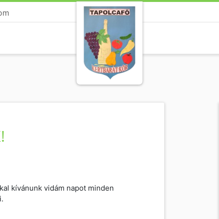
com
!
kkal kívánunk vidám napot minden
.