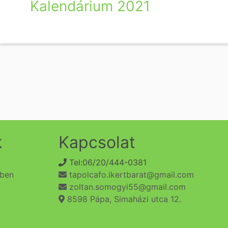
Kalendárium 2021
k
Kapcsolat
Tel:06/20/444-0381
ében
tapolcafo.ikertbarat@gmail.com
zoltan.somogyi55@gmail.com
8598 Pápa, Simaházi utca 12.