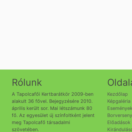
Rólunk
Oldal
A Tapolcafői Kertbarátkör 2009-ben
Kezdőlap
alakult 36 fővel. Bejegyzésére 2010.
Képgaléria
április került sor. Mai létszámunk 80
Eseménye
fő. Az egyesület új színfoltként jelent
Borversen
meg Tapolcafő társadalmi
Előadások
szövetében.
Kirándulás