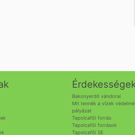
ak
Érdekessége
Bakonyerdő vándorai
Mit tennék a vízek védelm
k
pályázat
yek
Tapolcafői forrás
Tapolcafői források
ok
Tapolcafői SE