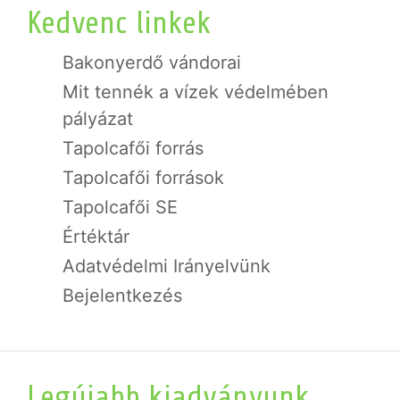
Kedvenc linkek
Bakonyerdő vándorai
Mit tennék a vízek védelmében
pályázat
Tapolcafői forrás
Tapolcafői források
Tapolcafői SE
Értéktár
Adatvédelmi Irányelvünk
Bejelentkezés
Legújabb kiadványunk