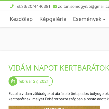
Tel:36/20/4440381
zoltan.somogyi55@gmail.
Kezdőlap
Képgaléria
Események
VIDÁM NAPOT KERTBARÁTOK
február 27, 2021
Ezzel a vidám zöldségeket ábrázoló öntapadós bélyegblo
kertbarátnak, melyet Fehéroroszországban a posta adott ki