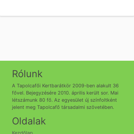
Rólunk
A Tapolcafői Kertbarátkör 2009-ben alakult 36
fővel. Bejegyzésére 2010. április került sor. Mai
létszámunk 80 fő. Az egyesület új színfoltként
jelent meg Tapolcafő társadalmi szövetében.
Oldalak
Kezdőlap