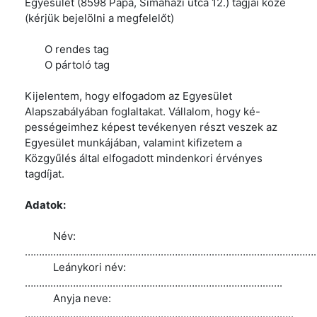
Egyesület (8598 Pápa, Simaházi utca 12.) tagjai közé
(kérjük bejelölni a megfelelőt)
O rendes tag
O pártoló tag
Kijelentem, hogy elfogadom az Egyesület
Alapszabályában foglaltakat. Vállalom, hogy ké-
pességeimhez képest tevékenyen részt veszek az
Egyesület munkájában, valamint kifizetem a
Közgyűlés által elfogadott mindenkori érvényes
tagdíjat.
Adatok:
Név:
……………………………………………………………………………………………
Leánykori név:
……………………………………………………………………………….
Anyja neve:
…………………………………………………………………………………..