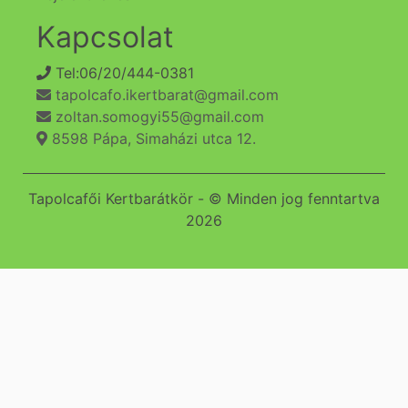
Kapcsolat
Tel:06/20/444-0381
tapolcafo.ikertbarat@gmail.com
zoltan.somogyi55@gmail.com
8598 Pápa, Simaházi utca 12.
Tapolcafői Kertbarátkör - © Minden jog fenntartva
2026