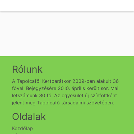
Rólunk
A Tapolcafői Kertbarátkör 2009-ben alakult 36
fővel. Bejegyzésére 2010. április került sor. Mai
létszámunk 80 fő. Az egyesület új színfoltként
jelent meg Tapolcafő társadalmi szövetében.
Oldalak
Kezdőlap