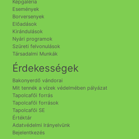
Képgaléria
Események
Borversenyek
Előadások
Kirándulások
Nyári programok
Szüreti felvonulások
Társadalmi Munkák
Érdekességek
Bakonyerdő vándorai
Mit tennék a vízek védelmében pályázat
Tapolcafői forrás
Tapolcafői források
Tapolcafői SE
Értéktár
Adatvédelmi Irányelvünk
Bejelentkezés