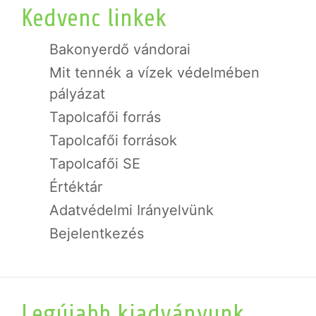
Kedvenc linkek
Bakonyerdő vándorai
Mit tennék a vízek védelmében
pályázat
Tapolcafői forrás
Tapolcafői források
Tapolcafői SE
Értéktár
Adatvédelmi Irányelvünk
Bejelentkezés
Legújabb kiadványunk