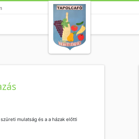
m
azás
 szüreti mulatság és a a házak előtti