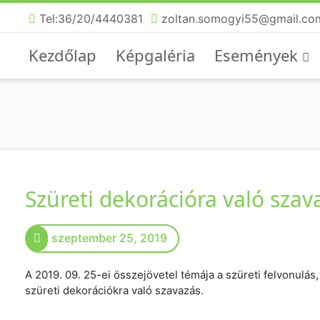
Tel:36/20/4440381
zoltan.somogyi55@gmail.co
Kezdőlap
Képgaléria
Események
Szüreti dekorációra való szav
szeptember 25, 2019
A 2019. 09. 25-ei összejövetel témája a szüreti felvonulás,
szüreti dekorációkra való szavazás.