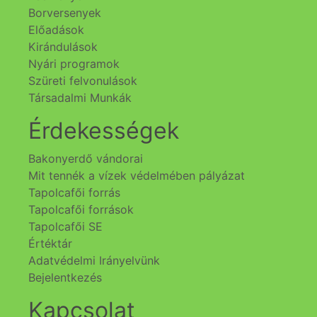
Borversenyek
Előadások
Kirándulások
Nyári programok
Szüreti felvonulások
Társadalmi Munkák
Érdekességek
Bakonyerdő vándorai
Mit tennék a vízek védelmében pályázat
Tapolcafői forrás
Tapolcafői források
Tapolcafői SE
Értéktár
Adatvédelmi Irányelvünk
Bejelentkezés
Kapcsolat