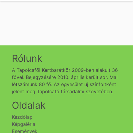
Rólunk
A Tapolcafői Kertbarátkör 2009-ben alakult 36
fővel. Bejegyzésére 2010. április került sor. Mai
létszámunk 80 fő. Az egyesület új színfoltként
jelent meg Tapolcafő társadalmi szövetében.
Oldalak
Kezdőlap
Képgaléria
Események