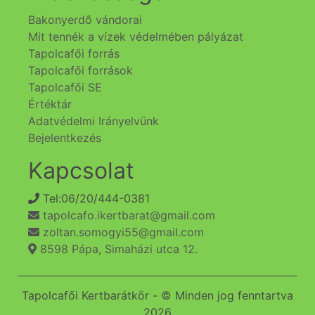
Bakonyerdő vándorai
Mit tennék a vízek védelmében pályázat
Tapolcafői forrás
Tapolcafői források
Tapolcafői SE
Értéktár
Adatvédelmi Irányelvünk
Bejelentkezés
Kapcsolat
Tel:06/20/444-0381
tapolcafo.ikertbarat@gmail.com
zoltan.somogyi55@gmail.com
8598 Pápa, Simaházi utca 12.
Tapolcafői Kertbarátkör - © Minden jog fenntartva
2026