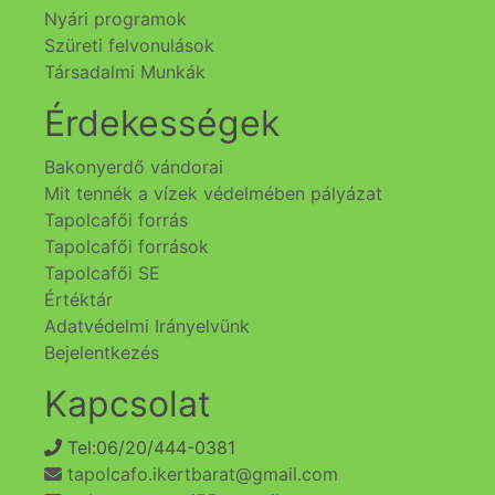
Nyári programok
Szüreti felvonulások
Társadalmi Munkák
Érdekességek
Bakonyerdő vándorai
Mit tennék a vízek védelmében pályázat
Tapolcafői forrás
Tapolcafői források
Tapolcafői SE
Értéktár
Adatvédelmi Irányelvünk
Bejelentkezés
Kapcsolat
Tel:06/20/444-0381
tapolcafo.ikertbarat@gmail.com