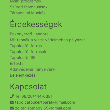
Nyári programok
Szüreti felvonulások
Társadalmi Munkák
Érdekességek
Bakonyerdő vándorai
Mit tennék a vízek védelmében pályázat
Tapolcafői forrás
Tapolcafői források
Tapolcafői SE
Értéktár
Adatvédelmi Irányelvünk
Bejelentkezés
Kapcsolat
Tel:06/20/444-0381
tapolcafo.ikertbarat@gmail.com
zoltan.somogyi55@gmail.com