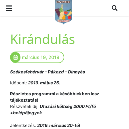
Kirándulás
március 19, 2019
Székesfehérvár – Pákozd – Dinnyés
Időpont:
2019. május 25.
Részletes programról a későbbiekben lesz
tájékoztatás!
Részvételi díj:
Utazási költség 2000 Ft/fő
+belépőjegyek
Jelentkezés:
2019. március 20-tól