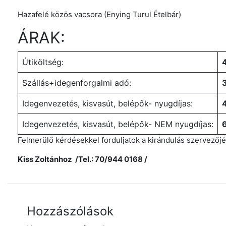
Hazafelé közös vacsora (Enying Turul Ételbár)
ÁRAK:
Útiköltség:
Szállás+idegenforgalmi adó:
Idegenvezetés, kisvasút, belépők- nyugdíjas:
Idegenvezetés, kisvasút, belépők- NEM nyugdíjas:
Felmerülő kérdésekkel forduljatok a kirándulás szervezőj
Kiss Zoltánhoz /Tel.: 70/944 0168 /
Hozzászólások