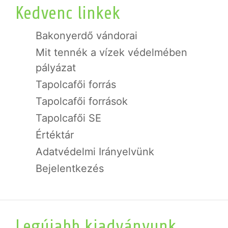
Kedvenc linkek
Bakonyerdő vándorai
Mit tennék a vízek védelmében
pályázat
Tapolcafői forrás
Tapolcafői források
Tapolcafői SE
Értéktár
Adatvédelmi Irányelvünk
Bejelentkezés
Legújabb kiadványunk