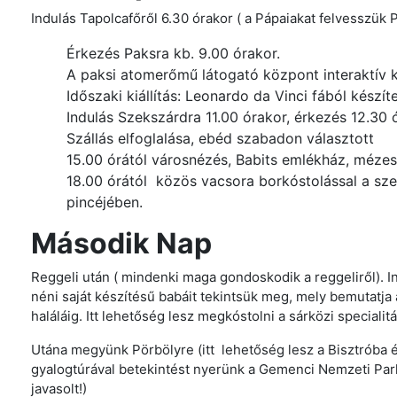
Indulás Tapolcafőről 6.30 órakor ( a Pápaiakat felvesszük 
Érkezés Paksra kb. 9.00 órakor.
A paksi atomerőmű látogató központ interaktív ki
Időszaki kiállítás: Leonardo da Vinci fából készít
Indulás Szekszárdra 11.00 órakor, érkezés 12.30 
Szállás elfoglalása, ebéd szabadon választott
15.00 órától városnézés, Babits emlékház, méz
18.00 órától közös vacsora borkóstolással a sze
pincéjében.
Második Nap
Reggeli után ( mindenki maga gondoskodik a reggeliről). In
néni saját készítésű babáit tekintsük meg, mely bemutatja 
haláláig. Itt lehetőség lesz megkóstolni a sárközi specialit
Utána megyünk Pörbölyre (itt lehetőség lesz a Bisztróba é
gyalogtúrával betekintést nyerünk a Gemenci Nemzeti Park 
javasolt!)