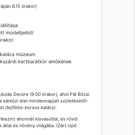
Pápán 6.15 órakor)
állítása
ett modelljeiből
órakor.
eskalács múzeum
kszárdi kertbarátkör elnökének
dulás Decsre (9.00 órakor), ahol Pál Bözsi
a sárközi élet mindennapjait születésétől-
ást
(tejfölös-borsos kalács)
.
tkezni) ahonnét kisvasúttal, és rövid
állat és növény világába. (Zárt cipő