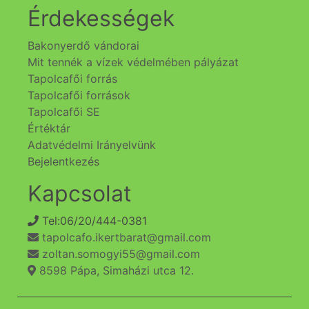
Érdekességek
Bakonyerdő vándorai
Mit tennék a vízek védelmében pályázat
Tapolcafői forrás
Tapolcafői források
Tapolcafői SE
Értéktár
Adatvédelmi Irányelvünk
Bejelentkezés
Kapcsolat
Tel:06/20/444-0381
tapolcafo.ikertbarat@gmail.com
zoltan.somogyi55@gmail.com
8598 Pápa, Simaházi utca 12.