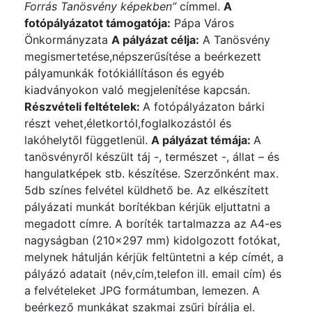
Forrás Tanösvény képekben”
címmel.
A
fotópályázatot támogatója:
Pápa Város
Önkormányzata
A pályázat célja:
A Tanösvény
megismertetése,népszerűsítése a beérkezett
pályamunkák fotókiállításon és egyéb
kiadványokon való megjelenítése kapcsán.
Részvételi feltételek:
A fotópályázaton bárki
részt vehet,életkortól,foglalkozástól és
lakóhelytől függetlenül.
A pályázat témája:
A
tanösvényről készült táj -, természet -, állat – és
hangulatképek stb. készítése. Szerzőnként max.
5db színes felvétel küldhető be. Az elkészített
pályázati munkát borítékban kérjük eljuttatni a
megadott címre. A boríték tartalmazza az A4-es
nagyságban (210×297 mm) kidolgozott fotókat,
melynek hátulján kérjük feltüntetni a kép címét, a
pályázó adatait (név,cím,telefon ill. email cím) és
a felvételeket JPG formátumban, lemezen. A
beérkező munkákat szakmai zsűri bírálja el.