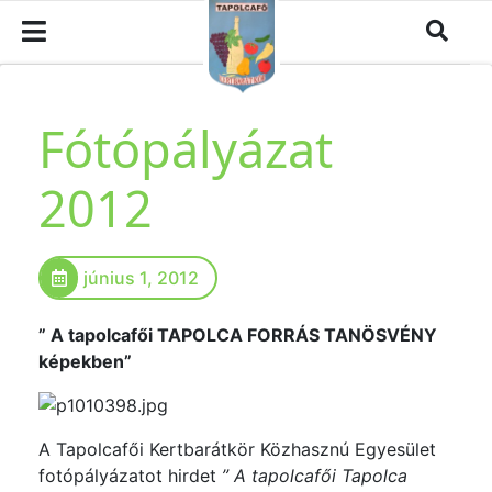
Fótópályázat
2012
június 1, 2012
” A tapolcafői TAPOLCA FORRÁS TANÖSVÉNY
képekben”
A Tapolcafői Kertbarátkör Közhasznú Egyesület
fotópályázatot hirdet
” A tapolcafői Tapolca