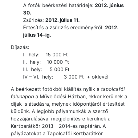
A fotók beérkezési határideje:
2012. június
30.
Zsűrizés:
2012. július 11.
Értesítés a zsűrizés eredményéről:
2012.
július 14-ig.
Díjazás:
I. hely: 15 000 Ft
II. hely: 10 000 Ft
III. hely: 5 000 Ft
IV – VI. hely: 3 000 Ft + oklevél
A beérkezett fotókból kiállítás nyílik a
tapolcafői
falunapon
a Művelődési Házban, ekkor kerülnek a
díjak is átadásra, melynek időpontjáról értesítést
küldünk. A legjobb pályamunkák a szerző
hozzájárulásával megjelenítésre kerülnek a
Kertbarátkör 2013 – 2014-es naptárán. A
pályázatokat a Tapolcafői Kertbarátkör