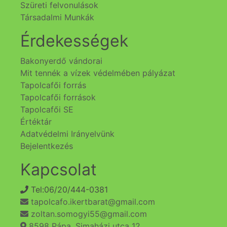
Szüreti felvonulások
Társadalmi Munkák
Érdekességek
Bakonyerdő vándorai
Mit tennék a vízek védelmében pályázat
Tapolcafői forrás
Tapolcafői források
Tapolcafői SE
Értéktár
Adatvédelmi Irányelvünk
Bejelentkezés
Kapcsolat
Tel:06/20/444-0381
tapolcafo.ikertbarat@gmail.com
zoltan.somogyi55@gmail.com
8598 Pápa, Simaházi utca 12.