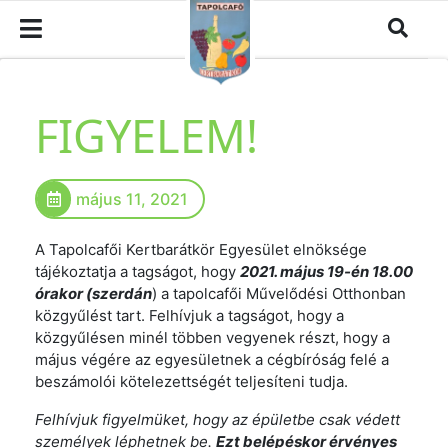
FIGYELEM!
május 11, 2021
A Tapolcafői Kertbarátkör Egyesület elnöksége
tájékoztatja a tagságot, hogy
2021. május 19-én 18.00
órakor (szerdán
) a tapolcafői Művelődési Otthonban
közgyűlést tart. Felhívjuk a tagságot, hogy a
közgyűlésen minél többen vegyenek részt, hogy a
május végére az egyesületnek a cégbíróság felé a
beszámolói kötelezettségét teljesíteni tudja.
Felhívjuk figyelmüket, hogy az épületbe csak védett
személyek léphetnek be.
Ezt belépéskor érvényes