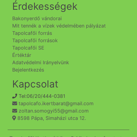
Érdekességek
Bakonyerdő vándorai
Mit tennék a vízek védelmében pályázat
Tapolcafői forrás
Tapolcafői források
Tapolcafői SE
Értéktár
Adatvédelmi Irányelvünk
Bejelentkezés
Kapcsolat
Tel:06/20/444-0381
tapolcafo.ikertbarat@gmail.com
zoltan.somogyi55@gmail.com
8598 Pápa, Simaházi utca 12.