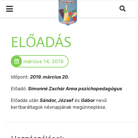
ELŐADÁS
március 14, 2019
Időpont:
2019. március 20.
Előadó:
Simonné Zachár Anna pszichopedagógus
Előadás után
Sándor, József
és
Gábor
nevű
kertbaráttagok névnapjának megünneplése.