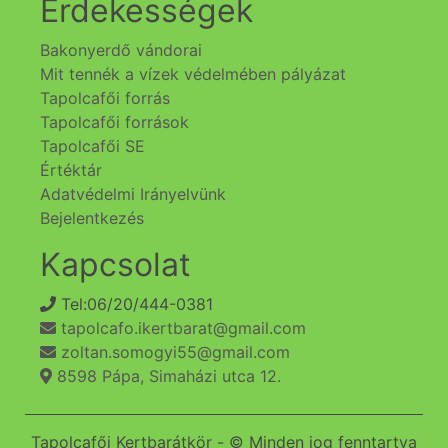
Érdekességek
Bakonyerdő vándorai
Mit tennék a vízek védelmében pályázat
Tapolcafői forrás
Tapolcafői források
Tapolcafői SE
Értéktár
Adatvédelmi Irányelvünk
Bejelentkezés
Kapcsolat
Tel:06/20/444-0381
tapolcafo.ikertbarat@gmail.com
zoltan.somogyi55@gmail.com
8598 Pápa, Simaházi utca 12.
Tapolcafői Kertbarátkör - © Minden jog fenntartva