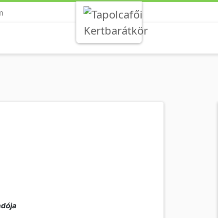
m
adója