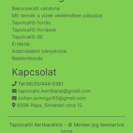
Bakonyerdő vándorai
Mit tennék a vízek védelmében pályázat
Tapolcafői forrás
Tapolcafői források
Tapolcafői SE
Értéktár
Adatvédelmi Irányelvünk
Bejelentkezés
Kapcsolat
Tel:06/20/444-0381
tapolcafo.ikertbarat@gmail.com
zoltan.somogyi55@gmail.com
8598 Pápa, Simaházi utca 12.
Tapolcafői Kertbarátkör - © Minden jog fenntartva
2026