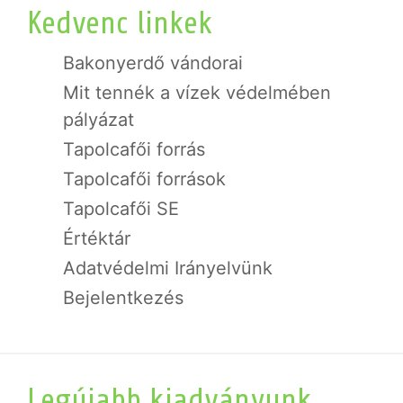
Kedvenc linkek
Bakonyerdő vándorai
Mit tennék a vízek védelmében
pályázat
Tapolcafői forrás
Tapolcafői források
Tapolcafői SE
Értéktár
Adatvédelmi Irányelvünk
Bejelentkezés
Legújabb kiadványunk