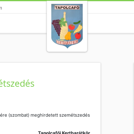
m
métszedés
22-ére (szombat) meghirdetett szemétszedés
Tapolcafői Kertbarátkör