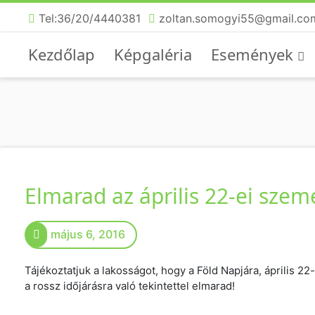
Tel:36/20/4440381
zoltan.somogyi55@gmail.co
Kezdőlap
Képgaléria
Események
Elmarad az április 22-ei sze
május 6, 2016
Tájékoztatjuk a lakosságot, hogy a Föld Napjára, április 
a rossz időjárásra való tekintettel elmarad!