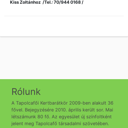
Kiss Zoltánhoz /Tel.: 70/944 0168 /
Rólunk
A Tapolcafői Kertbarátkör 2009-ben alakult 36
fővel. Bejegyzésére 2010. április került sor. Mai
létszámunk 80 fő. Az egyesület új színfoltként
jelent meg Tapolcafő társadalmi szövetében.