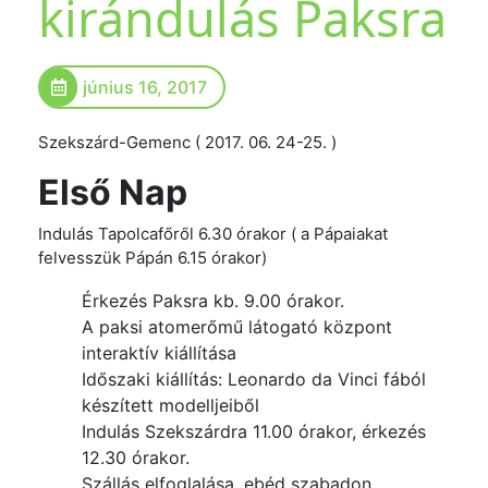
kirándulás Paksra
június 16, 2017
Szekszárd-Gemenc ( 2017. 06. 24-25. )
Első Nap
Indulás Tapolcafőről 6.30 órakor ( a Pápaiakat
felvesszük Pápán 6.15 órakor)
Érkezés Paksra kb. 9.00 órakor.
A paksi atomerőmű látogató központ
interaktív kiállítása
Időszaki kiállítás: Leonardo da Vinci fából
készített modelljeiből
Indulás Szekszárdra 11.00 órakor, érkezés
12.30 órakor.
Szállás elfoglalása, ebéd szabadon