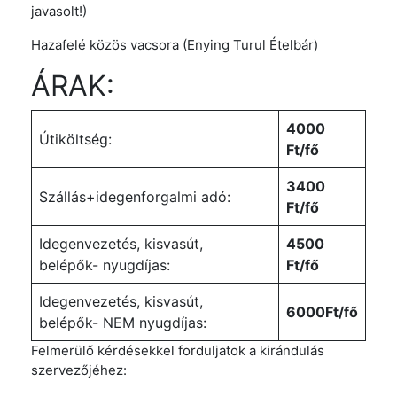
javasolt!)
Hazafelé közös vacsora (Enying Turul Ételbár)
ÁRAK:
4000
Útiköltség:
Ft/fő
3400
Szállás+idegenforgalmi adó:
Ft/fő
Idegenvezetés, kisvasút,
4500
belépők- nyugdíjas:
Ft/fő
Idegenvezetés, kisvasút,
6000Ft/fő
belépők- NEM nyugdíjas:
Felmerülő kérdésekkel forduljatok a kirándulás
szervezőjéhez: