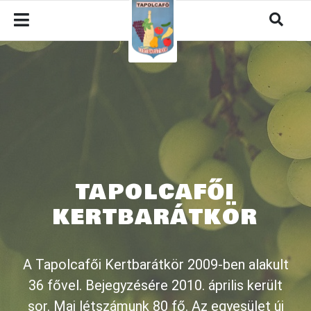
TAPOLCAFŐI
KERTBARÁTKÖR
A Tapolcafői Kertbarátkör 2009-ben alakult
36 fővel. Bejegyzésére 2010. április került
sor. Mai létszámunk 80 fő. Az egyesület új