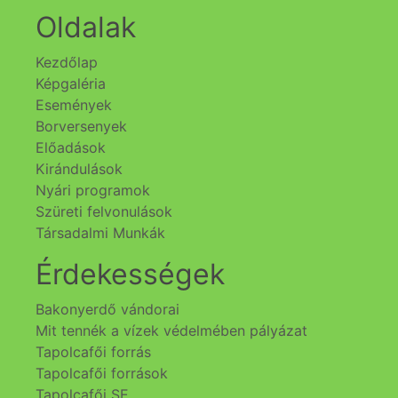
Oldalak
Kezdőlap
Képgaléria
Események
Borversenyek
Előadások
Kirándulások
Nyári programok
Szüreti felvonulások
Társadalmi Munkák
Érdekességek
Bakonyerdő vándorai
Mit tennék a vízek védelmében pályázat
Tapolcafői forrás
Tapolcafői források
Tapolcafői SE