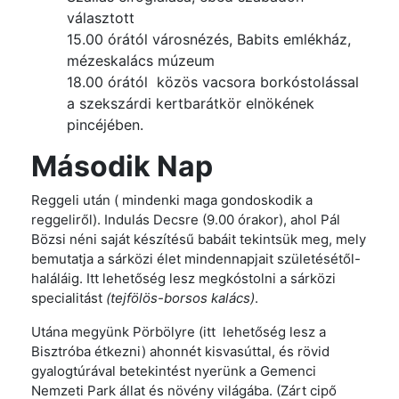
választott
15.00 órától városnézés, Babits emlékház,
mézeskalács múzeum
18.00 órától közös vacsora borkóstolással
a szekszárdi kertbarátkör elnökének
pincéjében.
Második Nap
Reggeli után ( mindenki maga gondoskodik a
reggeliről). Indulás Decsre (9.00 órakor), ahol Pál
Bözsi néni saját készítésű babáit tekintsük meg, mely
bemutatja a sárközi élet mindennapjait születésétől-
haláláig. Itt lehetőség lesz megkóstolni a sárközi
specialitást
(tejfölös-borsos kalács)
.
Utána megyünk Pörbölyre (itt lehetőség lesz a
Bisztróba étkezni) ahonnét kisvasúttal, és rövid
gyalogtúrával betekintést nyerünk a Gemenci
Nemzeti Park állat és növény világába. (Zárt cipő