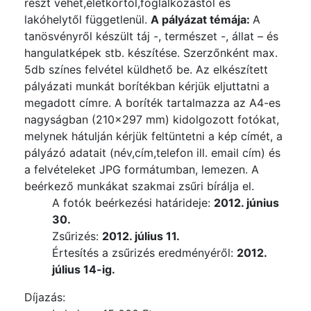
részt vehet,életkortól,foglalkozástól és
lakóhelytől függetlenül.
A pályázat témája:
A
tanösvényről készült táj -, természet -, állat – és
hangulatképek stb. készítése. Szerzőnként max.
5db színes felvétel küldhető be. Az elkészített
pályázati munkát borítékban kérjük eljuttatni a
megadott címre. A boríték tartalmazza az A4-es
nagyságban (210×297 mm) kidolgozott fotókat,
melynek hátulján kérjük feltüntetni a kép címét, a
pályázó adatait (név,cím,telefon ill. email cím) és
a felvételeket JPG formátumban, lemezen. A
beérkező munkákat szakmai zsűri bírálja el.
A fotók beérkezési határideje:
2012. június
30.
Zsűrizés:
2012. július 11.
Értesítés a zsűrizés eredményéről:
2012.
július 14-ig.
Díjazás: