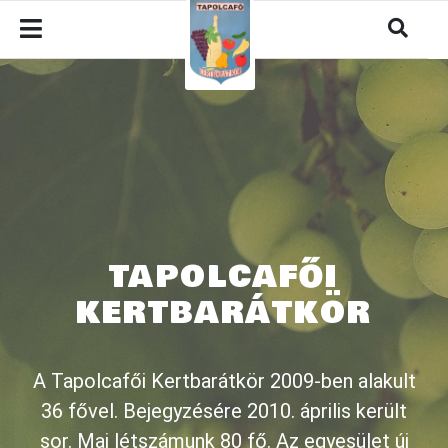
TAPOLCAFŐI
KERTBARÁTKÖR
A Tapolcafői Kertbarátkör 2009-ben alakult
36 fővel. Bejegyzésére 2010. április került
sor. Mai létszámunk 80 fő. Az egyesület új