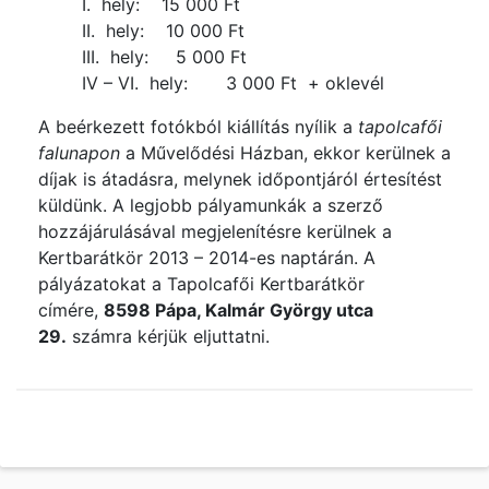
I. hely: 15 000 Ft
II. hely: 10 000 Ft
III. hely: 5 000 Ft
IV – VI. hely: 3 000 Ft + oklevél
A beérkezett fotókból kiállítás nyílik a
tapolcafői
falunapon
a Művelődési Házban, ekkor kerülnek a
díjak is átadásra, melynek időpontjáról értesítést
küldünk. A legjobb pályamunkák a szerző
hozzájárulásával megjelenítésre kerülnek a
Kertbarátkör 2013 – 2014-es naptárán. A
pályázatokat a Tapolcafői Kertbarátkör
címére,
8598 Pápa, Kalmár György utca
29.
számra kérjük eljuttatni.