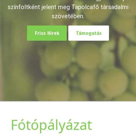
színfoltként jelent meg Tapolcafő társadalmi
szövetében.
Friss Hírek
Támogatás
Fótópályázat