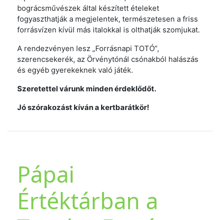
bográcsművészek által készített ételeket
fogyaszthatják a megjelentek, természetesen a friss
forrásvízen kívül más italokkal is olthatják szomjukat.
A rendezvényen lesz „Forrásnapi TOTÓ”,
szerencsekerék, az Örvénytónál csónakból halászás
és egyéb gyerekeknek való játék.
Szeretettel várunk minden érdeklődőt.
Jó szórakozást kíván a kertbarátkör!
Pápai
Értéktárban a