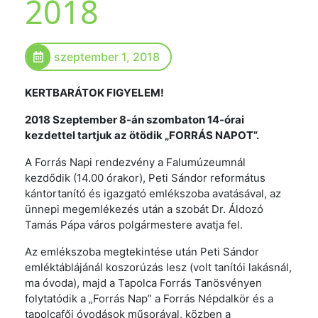
2018
szeptember 1, 2018
KERTBARÁTOK FIGYELEM!
2018 Szeptember 8-án szombaton 14-órai
kezdettel tartjuk az ötödik „FORRÁS NAPOT”.
A Forrás Napi rendezvény a Falumúzeumnál
kezdődik (14.00 órakor), Peti Sándor református
kántortanító és igazgató emlékszoba avatásával, az
ünnepi megemlékezés után a szobát Dr. Áldozó
Tamás Pápa város polgármestere avatja fel.
Az emlékszoba megtekintése után Peti Sándor
emléktáblájánál koszorúzás lesz (volt tanítói lakásnál,
ma óvoda), majd a Tapolca Forrás Tanösvényen
folytatódik a „Forrás Nap” a Forrás Népdalkör és a
tapolcafői óvodások műsorával, közben a