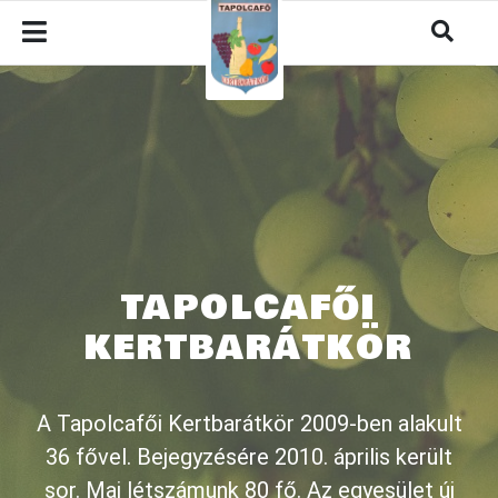
TAPOLCAFŐI
KERTBARÁTKÖR
A Tapolcafői Kertbarátkör 2009-ben alakult
36 fővel. Bejegyzésére 2010. április került
sor. Mai létszámunk 80 fő. Az egyesület új