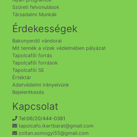
Szüreti felvonulások
Társadalmi Munkák
Érdekességek
Bakonyerdő vándorai
Mit tennék a vízek védelmében pályázat
Tapolcafői forrás
Tapolcafői források
Tapolcafői SE
Értéktár
Adatvédelmi Irányelvünk
Bejelentkezés
Kapcsolat
Tel:06/20/444-0381
tapolcafo.ikertbarat@gmail.com
zoltan.somogyi55@gmail.com