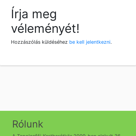
Írja meg
véleményét!
Hozzászólás küldéséhez
be kell jelentkezni
.
Rólunk
A Tapolcafői Kertbarátkör 2009-ben alakult 36