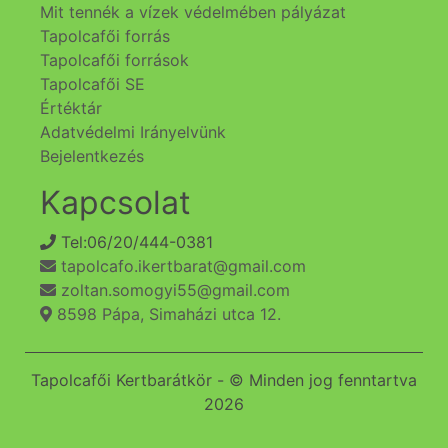
Mit tennék a vízek védelmében pályázat
Tapolcafői forrás
Tapolcafői források
Tapolcafői SE
Értéktár
Adatvédelmi Irányelvünk
Bejelentkezés
Kapcsolat
Tel:06/20/444-0381
tapolcafo.ikertbarat@gmail.com
zoltan.somogyi55@gmail.com
8598 Pápa, Simaházi utca 12.
Tapolcafői Kertbarátkör - © Minden jog fenntartva
2026