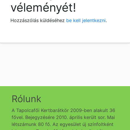
véleményét!
Hozzászólás küldéséhez
be kell jelentkezni
.
Rólunk
A Tapolcafői Kertbarátkör 2009-ben alakult 36
fővel. Bejegyzésére 2010. április került sor. Mai
létszámunk 80 fő. Az egyesület új színfoltként