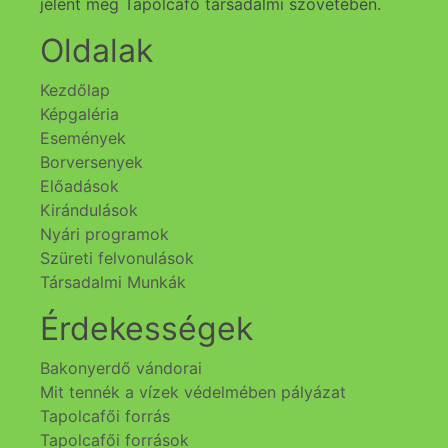
jelent meg Tapolcafő társadalmi szövetében.
Oldalak
Kezdőlap
Képgaléria
Események
Borversenyek
Előadások
Kirándulások
Nyári programok
Szüreti felvonulások
Társadalmi Munkák
Érdekességek
Bakonyerdő vándorai
Mit tennék a vízek védelmében pályázat
Tapolcafői forrás
Tapolcafői források