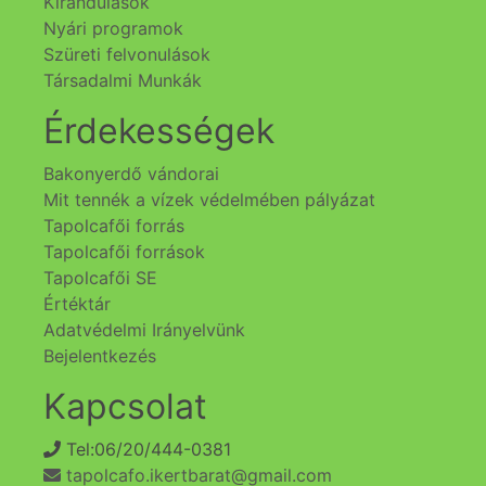
Kirándulások
Nyári programok
Szüreti felvonulások
Társadalmi Munkák
Érdekességek
Bakonyerdő vándorai
Mit tennék a vízek védelmében pályázat
Tapolcafői forrás
Tapolcafői források
Tapolcafői SE
Értéktár
Adatvédelmi Irányelvünk
Bejelentkezés
Kapcsolat
Tel:06/20/444-0381
tapolcafo.ikertbarat@gmail.com