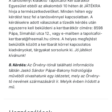
A tanösvényt kialakító Tapolcafői Kertbarátkör
Egyesület ebből az alkalomból 10 héten át JÁTÉKRA
hívja a természetkedvelőket. Minden héten egy
kérdést tesz fel a tanösvénnyel kapcsolatban. A
kérdésekre adott válaszokat a tízedik kérdés után
egyszerre kell beküldeni a kertbarátkör címére: 8598
Pápa, Simaházi utca 12., vagy e-mailben a tapolcafoi-
kertbarat@freemail.hu címre. A helyes megfejtést
beküldők között a kertbarát körrel kapcsolatos
kiadványokat, tárgyakat sorsolunk ki.
Jó játékot
kívánunk!
8. Kérdés:
Az Örvény-tónál található információs
táblán
Jaskó Sándor Pápai-Bakony hidrológiája
művéből
olvashatunk egy idézetet, mely az Örvény-
tó nevének származásáról ír. Melyik évben íródott a
mű.