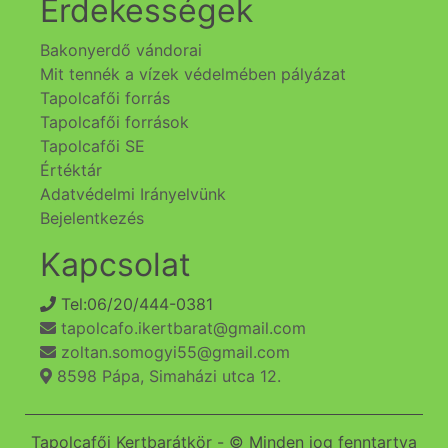
Érdekességek
Bakonyerdő vándorai
Mit tennék a vízek védelmében pályázat
Tapolcafői forrás
Tapolcafői források
Tapolcafői SE
Értéktár
Adatvédelmi Irányelvünk
Bejelentkezés
Kapcsolat
Tel:06/20/444-0381
tapolcafo.ikertbarat@gmail.com
zoltan.somogyi55@gmail.com
8598 Pápa, Simaházi utca 12.
Tapolcafői Kertbarátkör - © Minden jog fenntartva