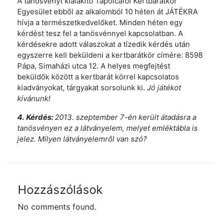
A tanösvényt kialakító Tapolcafői Kertbarátkör
Egyesület ebből az alkalomból 10 héten át JÁTÉKRA
hívja a természetkedvelőket. Minden héten egy
kérdést tesz fel a tanösvénnyel kapcsolatban. A
kérdésekre adott válaszokat a tízedik kérdés után
egyszerre kell beküldeni a kertbarátkör címére: 8598
Pápa, Simaházi utca 12. A helyes megfejtést
beküldők között a kertbarát körrel kapcsolatos
kiadványokat, tárgyakat sorsolunk ki.
Jó játékot
kívánunk!
4.
Kérdés:
2013. szeptember 7-én került átadásra a
tanösvényen ez a látványelem, melyet emléktábla is
jelez. Milyen látványelemről van szó?
Hozzászólások
No comments found.