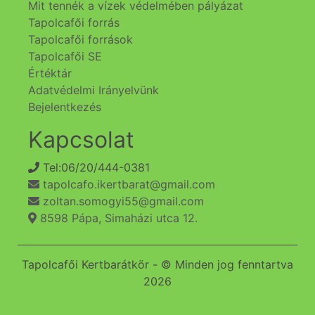
Mit tennék a vízek védelmében pályázat
Tapolcafői forrás
Tapolcafői források
Tapolcafői SE
Értéktár
Adatvédelmi Irányelvünk
Bejelentkezés
Kapcsolat
Tel:06/20/444-0381
tapolcafo.ikertbarat@gmail.com
zoltan.somogyi55@gmail.com
8598 Pápa, Simaházi utca 12.
Tapolcafői Kertbarátkör - © Minden jog fenntartva
2026