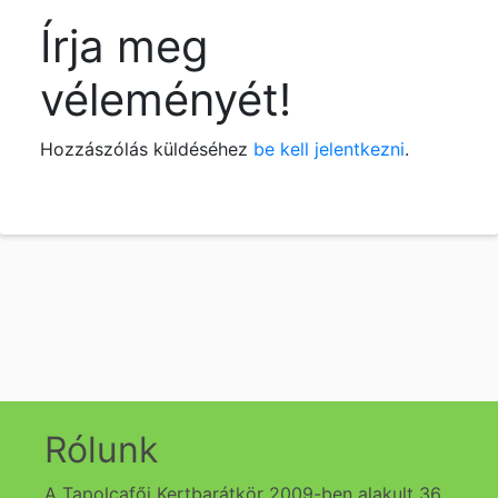
Írja meg
véleményét!
Hozzászólás küldéséhez
be kell jelentkezni
.
Rólunk
A Tapolcafői Kertbarátkör 2009-ben alakult 36