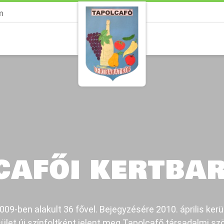
m
CAFŐI KERTBA
09-ben alakult 36 fővel. Bejegyzésére 2010. április kerü
ület új színfoltként jelent meg Tapolcafő társadalmi sz