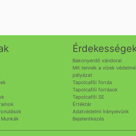
ak
Érdekessége
Bakonyerdő vándorai
Mit tennék a vízek védelm
k
pályázat
yek
Tapolcafői forrás
Tapolcafői források
ok
Tapolcafői SE
gramok
Értéktár
lvonulások
Adatvédelmi Irányelvünk
i Munkák
Bejelentkezés