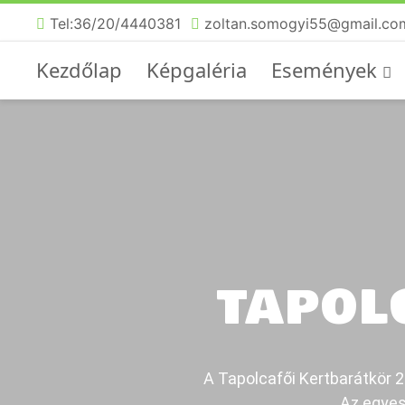
Tel:36/20/4440381
zoltan.somogyi55@gmail.co
Kezdőlap
Képgaléria
Események
TAPOL
A Tapolcafői Kertbarátkör 20
Az egyes