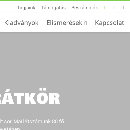
Tagjaink
Támogatás
Beszámolók
Kiadványok
Elismerések
Kapcsolat
RÁTKÖR
lt sor. Mai létszámunk 80 fő.
övetében.