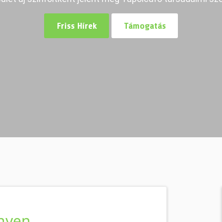
Friss Hírek
Támogatás
nyen