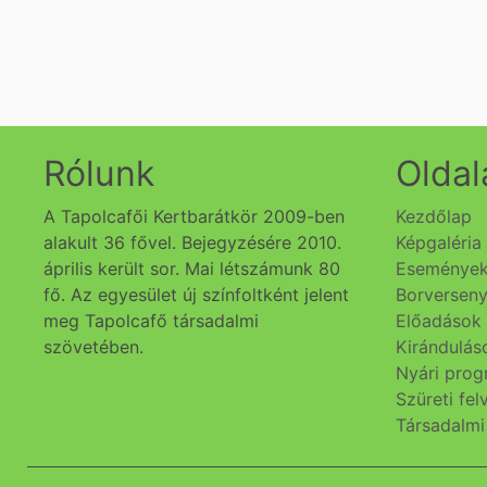
Rólunk
Oldal
A Tapolcafői Kertbarátkör 2009-ben
Kezdőlap
alakult 36 fővel. Bejegyzésére 2010.
Képgaléria
április került sor. Mai létszámunk 80
Eseménye
fő. Az egyesület új színfoltként jelent
Borversen
meg Tapolcafő társadalmi
Előadások
szövetében.
Kirándulás
Nyári pro
Szüreti fe
Társadalm