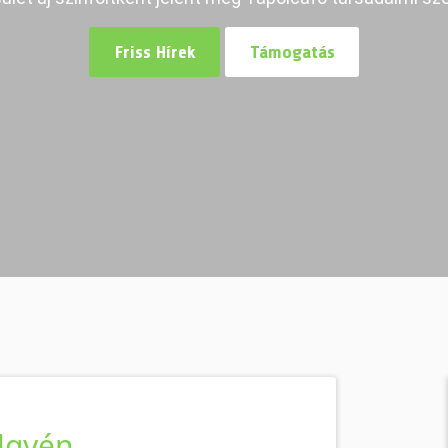
Friss Hírek
Támogatás
lgyén