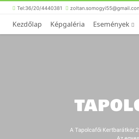
Tel:36/20/4440381
zoltan.somogyi55@gmail.co
Kezdőlap
Képgaléria
Események
TAPOL
A Tapolcafői Kertbarátkör 20
Az egyes