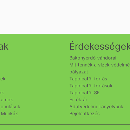
ak
Érdekessége
Bakonyerdő vándorai
Mit tennék a vízek védelm
k
pályázat
yek
Tapolcafői forrás
Tapolcafői források
ok
Tapolcafői SE
gramok
Értéktár
lvonulások
Adatvédelmi Irányelvünk
i Munkák
Bejelentkezés