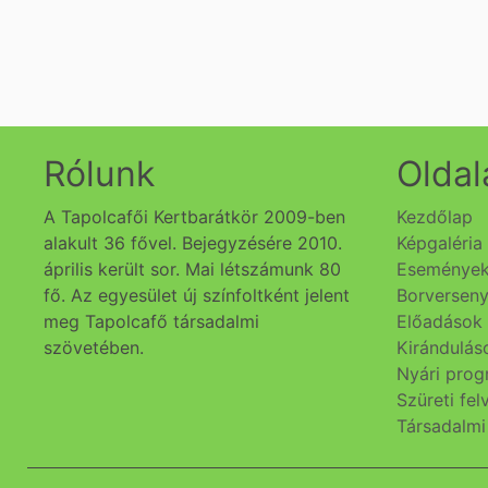
Rólunk
Oldal
A Tapolcafői Kertbarátkör 2009-ben
Kezdőlap
alakult 36 fővel. Bejegyzésére 2010.
Képgaléria
április került sor. Mai létszámunk 80
Eseménye
fő. Az egyesület új színfoltként jelent
Borversen
meg Tapolcafő társadalmi
Előadások
szövetében.
Kirándulás
Nyári pro
Szüreti fe
Társadalm