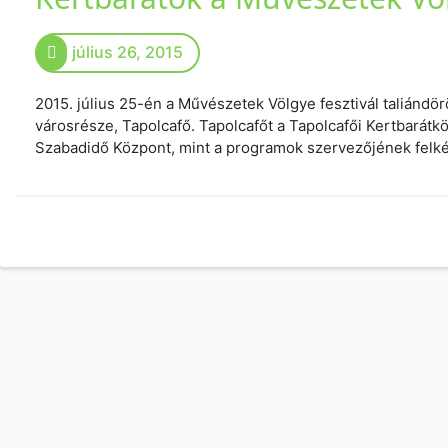
július 26, 2015
2015. július 25-én a Művészetek Völgye fesztivál taliánd
városrésze, Tapolcafő. Tapolcafőt a Tapolcafői Kertbarátk
Szabadidő Központ, mint a programok szervezőjének felk