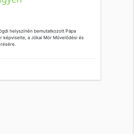
örögdi helyszínén bemutatkozott Pápa
ör képviselte, a Jókai Mór Művelődési és
érésére.