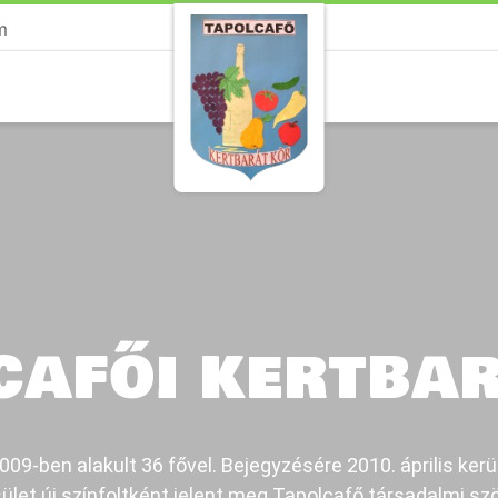
m
CAFŐI KERTBA
09-ben alakult 36 fővel. Bejegyzésére 2010. április kerü
ület új színfoltként jelent meg Tapolcafő társadalmi sz