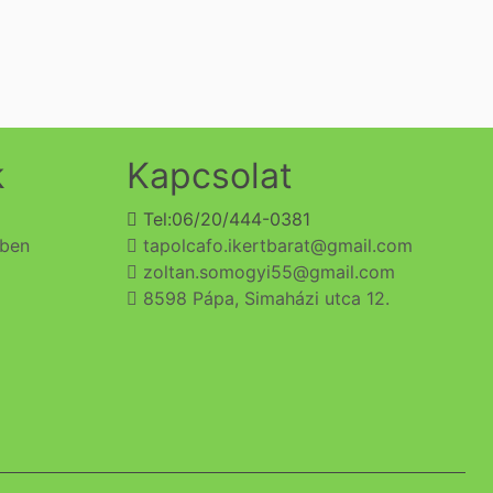
k
Kapcsolat
Tel:06/20/444-0381
ében
tapolcafo.ikertbarat@gmail.com
zoltan.somogyi55@gmail.com
8598 Pápa, Simaházi utca 12.