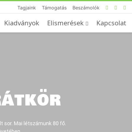
Tagjaink
Támogatás
Beszámolók
Kiadványok
Elismerések
Kapcsolat
RÁTKÖR
lt sor. Mai létszámunk 80 fő.
övetében.