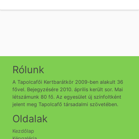
Rólunk
A Tapolcafői Kertbarátkör 2009-ben alakult 36
fővel. Bejegyzésére 2010. április került sor. Mai
létszámunk 80 fő. Az egyesület új színfoltként
jelent meg Tapolcafő társadalmi szövetében.
Oldalak
Kezdőlap
Képgaléria