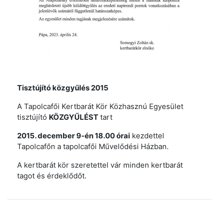
Tisztújító közgyűlés 2015
A Tapolcafői Kertbarát Kör Közhasznú Egyesület
tisztújító
KÖZGYŰLÉST
tart
2015. december 9-én 18.00 órai
kezdettel
Tapolcafőn a tapolcafői Művelődési Házban.
A kertbarát kör szeretettel vár minden kertbarát
tagot és érdeklődőt.