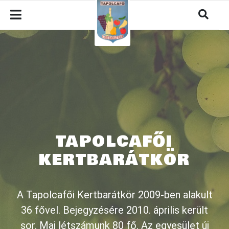
TAPOLCAFŐI
KERTBARÁTKÖR
A Tapolcafői Kertbarátkör 2009-ben alakult
36 fővel. Bejegyzésére 2010. április került
sor. Mai létszámunk 80 fő. Az egyesület új