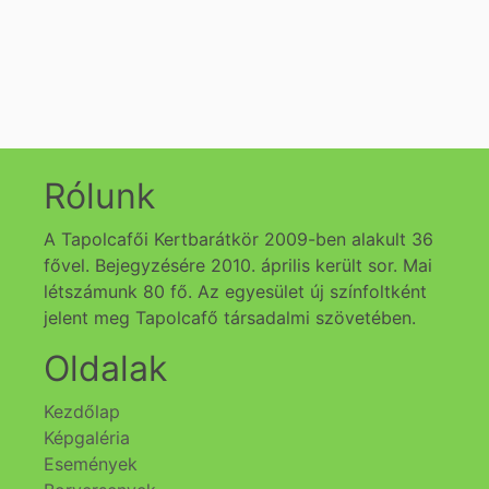
Rólunk
A Tapolcafői Kertbarátkör 2009-ben alakult 36
fővel. Bejegyzésére 2010. április került sor. Mai
létszámunk 80 fő. Az egyesület új színfoltként
jelent meg Tapolcafő társadalmi szövetében.
Oldalak
Kezdőlap
Képgaléria
Események