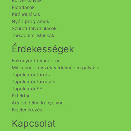
Borversenyek
Előadások
Kirándulások
Nyári programok
Szüreti felvonulások
Társadalmi Munkák
Érdekességek
Bakonyerdő vándorai
Mit tennék a vízek védelmében pályázat
Tapolcafői forrás
Tapolcafői források
Tapolcafői SE
Értéktár
Adatvédelmi Irányelvünk
Bejelentkezés
Kapcsolat