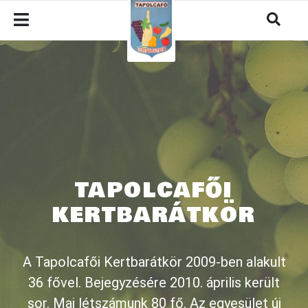
TAPOLCAFŐI
KERTBARÁTKÖR
A Tapolcafői Kertbarátkör 2009-ben alakult
36 fővel. Bejegyzésére 2010. április került
sor. Mai létszámunk 80 fő. Az egyesület új