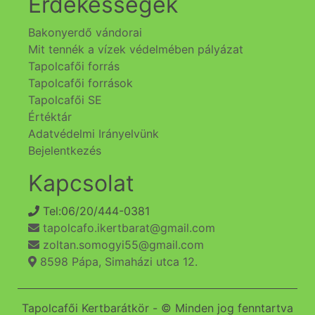
Érdekességek
Bakonyerdő vándorai
Mit tennék a vízek védelmében pályázat
Tapolcafői forrás
Tapolcafői források
Tapolcafői SE
Értéktár
Adatvédelmi Irányelvünk
Bejelentkezés
Kapcsolat
Tel:06/20/444-0381
tapolcafo.ikertbarat@gmail.com
zoltan.somogyi55@gmail.com
8598 Pápa, Simaházi utca 12.
Tapolcafői Kertbarátkör - © Minden jog fenntartva