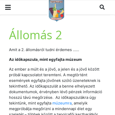
Állomás 2
Amit a 2. állomásról tudni érdemes ……
Az időkapszula, mint egyfajta múzeum
Az ember a múlt és a jövő, a jelen és a jövő között
próbál kapcsolatot teremteni. A megtörtént
események egyfajta jövőnek szóló üzeneteknek is
tekinthető. Az időkapszulát a benne elhelyezett
dokumentumok, érvényben lévő pénzek információ
hosszú távú megőrzése. Az időkapszulákra úgy
tekintünk, mint egyfajta
múzeumra
, amelyik
megpróbálja megőrizni a mindennapi élet egy
szeletét – többek között a tapolcafői kertbarátkör