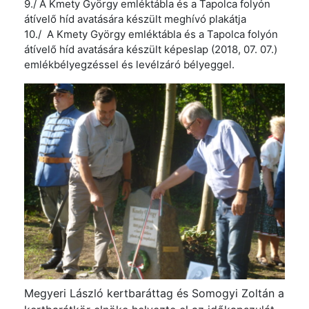
9./ A Kmety György emléktábla és a Tapolca folyón
átívelő híd avatására készült meghívó plakátja
10./ A Kmety György emléktábla és a Tapolca folyón
átívelő híd avatására készült képeslap (2018, 07. 07.)
emlékbélyegzéssel és levélzáró bélyeggel.
Megyeri László kertbaráttag és Somogyi Zoltán a