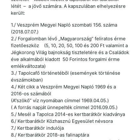
létét – a jövő számára. A kapszulában elhelyezésre
került:
1./ Veszprém Megyei Napló szombati 156. száma
(2018.07.07.)
2./ Forgalomban lévő „Magyarország” feliratos érme
fizetőeszköz (5, 10, 20, 50, 100 és 200 Ft valamint a
Jégkorong Világ bajnokság tiszteletére és a Családok
éve alkalmából kiadott 50 Forintos forgalmi érme
emlékváltozata)
3./ Tapolcafő történetéből (események történése
évszámokban)
4./ Két cikk a Veszprém Megyei Napló 1969 és a
2016-os számából
(A”szökő” víz nyomában címmel 1969.04.05.)
( A forrás napját ünnepelték címmel 2016.09.05.)
5./ Mesél a Tapolca 2014-es kertbarátkör kiadványa
6./ Kertbarátkör Közhasznú Egyesület névsora
7./ Kertbarátkör indulója
8./ Kertbarátkör 2018-as falinaptára