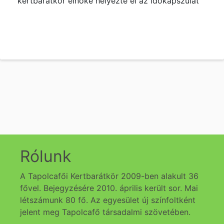
kertbarátkör elnöke helyezte el az időkapszulát
Rólunk
A Tapolcafői Kertbarátkör 2009-ben alakult 36
fővel. Bejegyzésére 2010. április került sor. Mai
létszámunk 80 fő. Az egyesület új színfoltként
jelent meg Tapolcafő társadalmi szövetében.